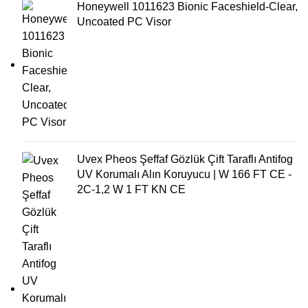
Honeywell 1011623 Bionic Faceshield-Clear,
Uncoated PC Visor
Uvex Pheos Şeffaf Gözlük Çift Taraflı Antifog
UV Korumalı Alın Koruyucu | W 166 FT CE -
2C-1,2 W 1 FT KN CE