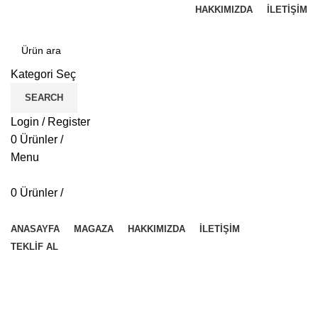
HAKKIMIZDA
İLETIŞIM
Kategori Seç
SEARCH
Login / Register
0
Ürünler
/
Menu
0
Ürünler
/
Kategorilere Gözat
ANASAYFA
MAGAZA
HAKKIMIZDA
İLETIŞIM
TEKLİF AL
50579