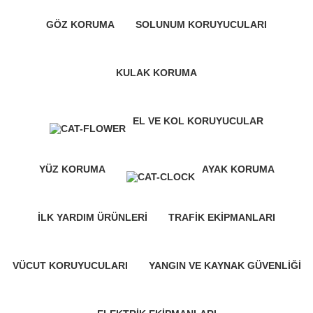
GÖZ KORUMA
SOLUNUM KORUYUCULARI
5 Products
0 Products
KULAK KORUMA
7 Products
EL VE KOL KORUYUCULAR
30 Products
YÜZ KORUMA
AYAK KORUMA
22 Products
0 Products
İLK YARDIM ÜRÜNLERI
TRAFIK EKIPMANLARI
0 Products
0 Products
VÜCUT KORUYUCULARI
YANGIN VE KAYNAK GÜVENLIĞI
0 Products
0 Products