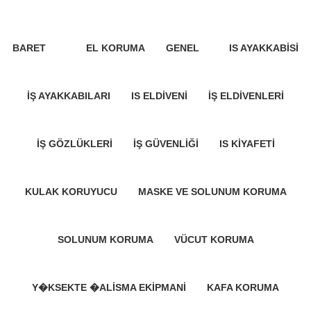
Kategoriler
BARET
EL KORUMA
GENEL
IS AYAKKABISI
34 Products
2 Products
1 Product
24 Products
İŞ AYAKKABILARI
IS ELDIVENI
İŞ ELDIVENLERI
140 Products
4 Products
174 Products
İŞ GÖZLÜKLERI
İŞ GÜVENLIĞI
IS KIYAFETI
33 Products
0 Products
1 Product
KULAK KORUYUCU
MASKE VE SOLUNUM KORUMA
35 Products
23 Products
SOLUNUM KORUMA
VÜCUT KORUMA
22 Products
88 Products
Y�KSEKTE �ALISMA EKIPMANI
KAFA KORUMA
38 Products
18 Products