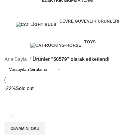
ELEKTRIK EKIPMANLARI
1 Product
ÇEVRE GÜVENLIK ÜRÜNLERI
0 Products
TOYS
0 Products
Ana Sayfa
Ürünler “50579” olarak etiketlendi
-22%
Sold out
DEVAMINI OKU