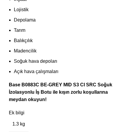
Lojistik
Depolama
Tarım
Balıkçılık
Madencilik
Soğuk hava depoları
Açık hava çalışmaları
Base B0883C BE-GREY MID S3 CI SRC Soğuk
İzolasyonlu İş Botu ile kışın zorlu koşullarına
meydan okuyun!
Ek bilgi
1.3 kg