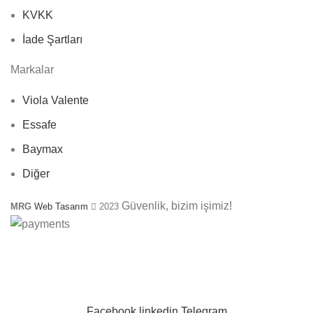
KVKK
İade Şartları
Markalar
Viola Valente
Essafe
Baymax
Diğer
Güvenlik, bizim işimiz!
MRG
Web Tasarım
2023
SEÇTIĞINIZ ÜRÜNLER IÇIN
YILBAŞINA ÖZEL
KAMPANYAMIZ
Facebook
linkedin
Telegram