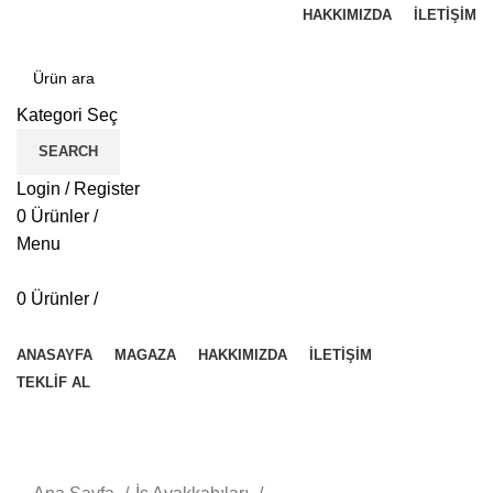
HAKKIMIZDA
İLETIŞIM
Kategori Seç
SEARCH
Login / Register
0
Ürünler
/
Menu
0
Ürünler
/
Kategorilere Gözat
ANASAYFA
MAGAZA
HAKKIMIZDA
İLETIŞIM
TEKLİF AL
-40%
Sold out
Click to enlarge