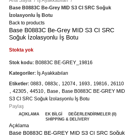
Ana Sayfa
İş Ayakkabıları
Base B0883C Be-Grey MID S3 CI SRC Soğuk
İzolasyonlu İş Botu
Back to products
Base B0883C Be-Grey MID S3 CI SRC
Soğuk İzolasyonlu İş Botu
Stokta yok
Stok kodu:
B0883C BE-GREY_19816
Kategoriler:
İş Ayakkabıları
Etiketler:
0883
,
0883c
,
12074
,
1693
,
19816
,
26110
,
42305
,
44510
,
Base
,
Base B0883C BE-GREY MID
S3 CI SRC Soğuk İzolasyonlu İş Botu
Paylaş
AÇIKLAMA
EK BILGI
DEĞERLENDIRMELER (0)
SHIPPING & DELIVERY
Açıklama
Base B0883C BE-GREY MID S3 CI SRC Soğuk