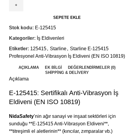
SEPETE EKLE
Stok kodu:
E-125415
Kategoriler:
İş Eldivenleri
Etiketler:
125415
,
Starline
,
Starline E-125415
Profesyonel Anti-Vibrasyon İş Eldiveni (EN ISO 10819)
AÇIKLAMA
EK BILGI
DEĞERLENDIRMELER (0)
SHIPPING & DELIVERY
Açıklama
E-125415: Sertifikalı Anti-Vibrasyon İş
Eldiveni (EN ISO 10819)
NidaSafety
’nin ağır sanayi ve inşaat sektörleri için
sunduğu **E-125415 Anti-Vibrasyon Eldiveni**,
**titreşimli el aletlerinin** (kırıcılar, zımparalar vb.)