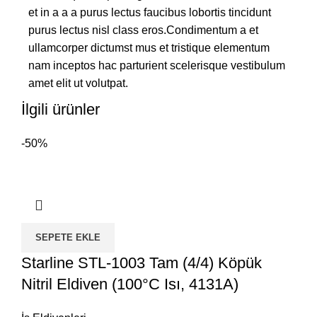
et in a a a purus lectus faucibus lobortis tincidunt
purus lectus nisl class eros.Condimentum a et
ullamcorper dictumst mus et tristique elementum
nam inceptos hac parturient scelerisque vestibulum
amet elit ut volutpat.
İlgili ürünler
-50%
SEPETE EKLE
Starline STL-1003 Tam (4/4) Köpük
Nitril Eldiven (100°C Isı, 4131A)